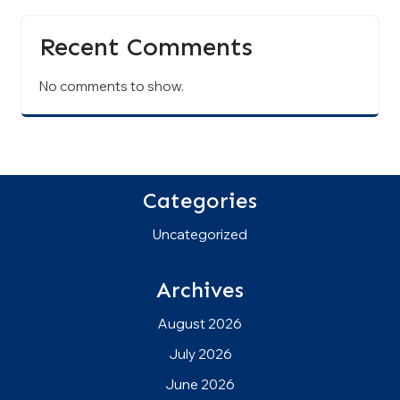
Recent Comments
No comments to show.
Categories
Uncategorized
Archives
August 2026
July 2026
June 2026