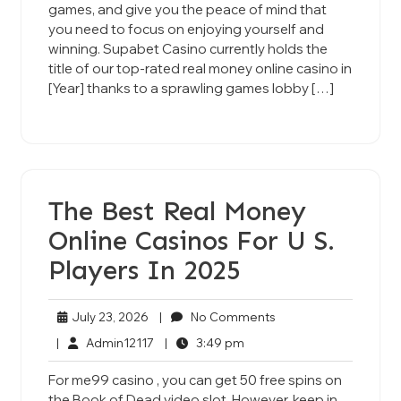
games, and give you the peace of mind that
you need to focus on enjoying yourself and
winning. Supabet Casino currently holds the
title of our top-rated real money online casino in
[Year] thanks to a sprawling games lobby […]
The Best Real Money
Online Casinos For U S.
Players In 2025
July
No
July 23, 2026
|
No Comments
23,
Comments
Admin12117
3:49
|
Admin12117
|
3:49 pm
2026
pm
For me99 casino , you can get 50 free spins on
the Book of Dead video slot. However, keep in