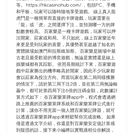
等。 https://hkcasinohub.com/ ，包括PC、手機
和平板，玩家可以隨時隨地享受遊戲。 線上真人龍
虎鬥是一種簡單而直接的卡牌遊戲，玩家需要在
「龍」或「虎」之間選擇下注，並預測哪一方的牌
點數會較高。 百家樂是一種卡牌遊戲，玩家可以押
注閒家、莊家或和局。 不只如此，線上百家樂近年
來更是受到玩家的喜愛，其優勢甚至超越了知名的
實體賭場如澳門和拉斯維加斯。 百家樂是賭場中最
古老且最受歡迎的博奕遊戲，無論是實體還是線上
娛樂城都有其踪影。 依照長期統計下來，百家樂遊
戲中莊家勝出的機率略高於閒家，因此不少玩家都
會以莊家為投注方向。而當玩家在第二局同樣獲勝
的情況下，請於第三局下注2倍，並在第三局無論輸
贏中，都可於第四局下注6倍的注碼金額，此數據計
算方式如下： 在百家樂算牌app中，程式會透過網
路上推薦的百家樂算牌系統和百家樂算牌公式進行
計算，讓你不用充當一個人體百家樂記牌器，就可
以透過百家樂算牌app來輕鬆幫你完成攻略。 如果
僅是透過文字介紹，你還是對百家樂安定值計算感
到疑惑的話，接下來小編將以實戰過程位你解說，