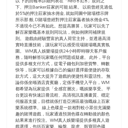
以 下的回報率詳細列表在「Red 8 紅8」規則之
下、押注Banker莊家的可能 結果。 以前曾經⾒過低
於5%的押注莊家抽⽔佣⾦, 就如同圖中賭場標⽰牌
所⽰那 般, D賭場曾經對押注莊家贏者抽⽔佣⾦4%,
不過現今已不再如此。想提高勝算，玩家可以先了
解百家樂嘅基本規則同玩法，例如例牌同補牌規
則。 遊戲由經驗豐富的真人荷官主持，並透過高清
實時直播技術，讓玩家可以感受現場賭場嘅真實氛
圍。 WM真人娛樂場提供24小時即時聊天客戶服
務，隨時解答玩家嘅任何問題或疑慮。 此外，平台
提供多種支付方式，從電子錢包到加密貨幣、轉數
快等，玩家可以根據自己的偏好選擇最便捷的存取
款方式，這大大提升了遊戲的便捷性和靈活性。 無
論你係坐喺酒店貴賓廳，定係手機登入平台，WM
都希望為玩家提供「全感官層次」嘅娛樂享受。 平
台更設有快速註冊流程、高清視訊直播畫質、穩定
伺服器支援，目標就係打造亞洲區最強嘅線上百家
樂系統標準。 線上色碟是一款相對較小眾但充滿樂
趣的賭博遊戲，玩家通過預測色碟在轉動後的顏色
結果來進行投注。WM真人娛樂場提供多種真人遊
戲選擇，包括百家樂、輪盤、龍虎、骰寶同色碟