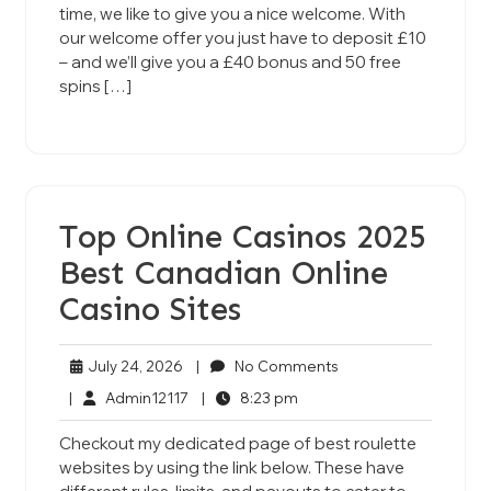
time, we like to give you a nice welcome. With
our welcome offer you just have to deposit £10
– and we’ll give you a £40 bonus and 50 free
spins […]
Top Online Casinos 2025
Best Canadian Online
Casino Sites
July
No
July 24, 2026
|
No Comments
24,
Comments
Admin12117
8:23
|
Admin12117
|
8:23 pm
2026
pm
Checkout my dedicated page of best roulette
websites by using the link below. These have