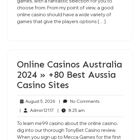
games, with a fantastic selection for you to
choose from. From my point of view, a good
online casino should have a wide variety of
games that give the players options […]
Online Casinos Australia
2024 » +80 Best Aussia
Casino Sites
August
No
August 5, 2026
|
No Comments
5,
Comments
Admin12117
8:25
|
Admin12117
|
8:25 am
2026
am
To learn me99 casino about the online casino,
dig into our thorough TonyBet Casino review.
When you sign up to Mecca Games for the first