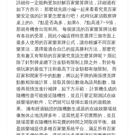
詳細你一定能夠更加好解百家樂算牌法，詳細過程
如下方所示： 那麼就先跟小編一起來看看究竟百家
樂安定值的計算要怎麼進行吧！ 此時玩家須觀察牌
桌上的6、7點是否為多，如果6、7點高達7~9張，
那就有機會出現和局。 每個派流的百家樂算牌法都
有各自的受眾，因此小編這裡特意選擇三個市面上
最多人使用的百家樂算牌公式，讓你根據不同百家
樂算法，選擇最適合自己的提高勝利方法，那麼究
竟有趣又有幫助的百家樂究竟該怎麼算牌呢？ 限紅
除了針對牌桌總下注金額有限制上限之外，對於每
個玩家的最低下注和最高下注金額都有做限制。 而
莊家和閒家手中的點數，將以起手牌的兩張撲克牌
點數相加做計算，並取其個位數做為該局點數，隨
後再視情況進行補牌，如下方示範： 計算機生成的
隨機性盡可能接近隨機性，並且只要定期測試在線
娛樂場的軟件，它們就可以發揮出最佳的遊戲效
果。 擁有經過驗證的隨機數生成器的在線娛樂場就
像無休止地洗牌多年，這當然是不切實際的，並且
賭場需要在隨機性和花費的時間之間取得平衡。錢
盈娛樂城提供多種百家樂系統平台，滿足所有百家