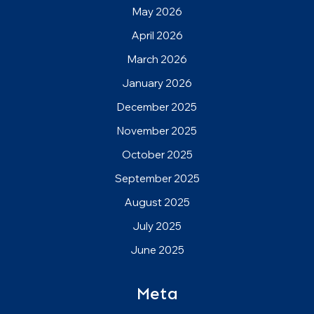
May 2026
April 2026
March 2026
January 2026
December 2025
November 2025
October 2025
September 2025
August 2025
July 2025
June 2025
Meta