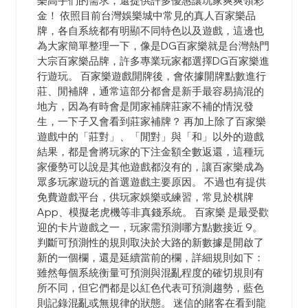
樂高手們的需求，還提供許多優惠讓玩家爽爽領彩
金！ 依照目前台灣娛樂城中常見的真人百家樂品
牌，各自系統都有明顯不同特色以及遊戲，這邊也
為大家簡單整理一下，像是DG百家樂就是台灣熱門
大宗百家樂品牌，許多專業玩家都選擇DG百家樂進
行遊玩。 百家樂遊戲開牌後，會依據開牌點數進行
莊、閒補牌，通常這部分都會是新手最容易搞混的
地方，因為有時會是閒家補牌莊家不補的情況發
生，一下子又會看到莊家補牌？ 再加上除了百家樂
遊戲中的「莊對」、「閒對」與「和」以外的遊戲
結果，都是會將玩家的下注金額全數返還，這種玩
家優勢可以說是其他遊戲都沒有的，讓百家樂成為
眾多玩家遊玩的首選遊戲主要原因。 不過也有提供
免費遊戲平台，供玩家娛樂或練習，常見於棋牌
App、模擬老虎機等非真錢系統。 百家樂 是最受歡
迎的卡片遊戲之一，玩家需預測哪方點數接近 9。
判斷可預測性的規則取決於大路的新數據是開啟了
新的一個欄，還是延續當前的欄，詳細規則如下：
雖然每個系統衡量可預測與混亂程度的確切規則有
所不同，但它們都是以紅色代表可預測趨勢，藍色
則記錄混亂或無規律的狀態。 迷信的賭客在看到龍