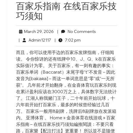
百家乐指南 在线百家乐技
巧须知
March
No
March 29, 2026
|
No Comments
29,
Comments
Admin12117
7:02
|
Admin12117
|
7:02 pm
2026
pm
而且，你可以使用手边的百家乐发牌指南，仔细阅
读。 令你惊讶的还有纸牌中10、J、Q、k在百家乐
实际值计为零。 关于百家乐，有一则有趣的事实：
百家乐单词（Baccarat）末尾字母“t”不发音 – 因此
发音为[bakaʀa] – 而这一单词意思是“零”或“一无所
获”。 几年前才开始翻身，在金喜体育玩百家乐到现
在累计盈利应该在3000万之上，具体数字无法统计
了。 江湖人称我赌门王子，二十年前开始玩球，十
六年前开始打百家乐，最多的时候曾经输过几百
万。 百家乐一般用8副牌，洗牌后8副牌放在发派箱
内。 亚博体育 。 Home » 金喜体育在线游戏 » 百家
乐指南 – 在线百家乐技巧须知編推閱讀：不要只看
路，百家樂【配注打法】更重要！ 所以並不是隨便