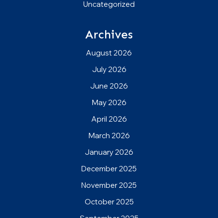
Uncategorized
Archives
August 2026
July 2026
June 2026
May 2026
April 2026
March 2026
January 2026
December 2025
November 2025
October 2025