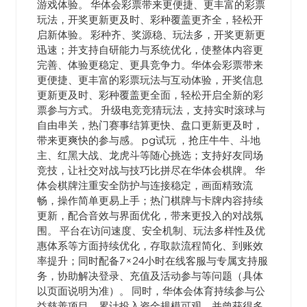
游戏体验。 华体会彩票带来更便捷、更丰富的彩票
玩法，开奖更新更及时、彩种覆盖更齐全，轻松开
启新体验。 彩种齐、奖源稳、玩法多，开奖更新更
迅速；并支持自研能力与系统优化，使整体内容更
完善、体验更稳定、更具竞争力。华体会彩票带来
更便捷、更丰富的彩票玩法与互动体验，开奖信息
更新更及时、彩种覆盖更全面，轻松开启全新的彩
票参与方式。 升级电竞竞猜玩法，支持实时滚球与
自由串关，热门赛事结算更快、盘口更新更及时，
带来更爽快的参与感。 pg试玩 ，抢庄牛牛、斗地
主、红黑大战、龙虎斗等随心挑选；支持好友同场
竞技，让社交对战与技巧比拼尽在华体会棋牌。 华
体会棋牌注重安全防护与连接稳定，画面精致流
畅，操作简单更易上手；热门棋牌与卡牌内容持续
更新，配合音效与界面优化，带来更投入的对战氛
围。 平台在访问速度、安全机制、玩法多样性及优
惠体系等方面持续优化，存取款流程简化、到账效
率提升；同时配备7×24小时在线客服与专属支持服
务，协助解决登录、充值及活动参与等问题（具体
以页面说明为准）。 同时，华体会体育持续参与公
益慈善项目，累计投入资金规模可观，并曾获得多