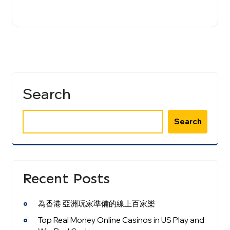
Search
Search
Recent Posts
為香港 亞洲玩家準備的線上百家樂
Top Real Money Online Casinos in US Play and