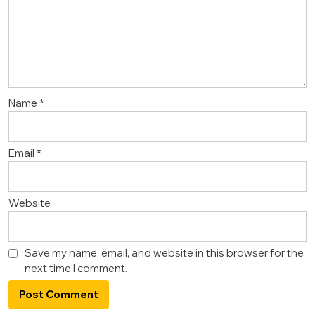
Name
*
Email
*
Website
Save my name, email, and website in this browser for the
next time I comment.