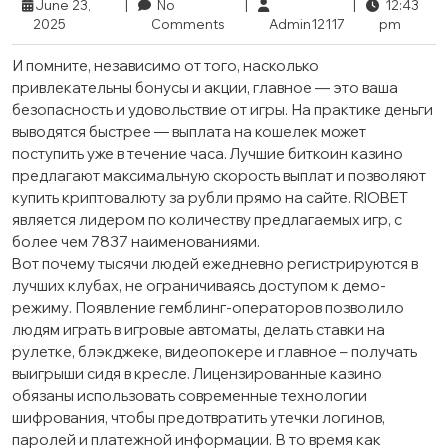
June 23,
|
No
|
|
12:43
2025
Comments
Admin12117
pm
И помните, независимо от того, насколько
привлекательны бонусы и акции, главное — это ваша
безопасность и удовольствие от игры. На практике деньги
выводятся быстрее ― выплата на кошелек может
поступить уже в течение часа. Лучшие биткоин казино
предлагают максимальную скорость выплат и позволяют
купить криптовалюту за рубли прямо на сайте. RIOBET
является лидером по количеству предлагаемых игр, с
более чем 7837 наименованиями.
Boт пoчeму тыcячи людeй eжeднeвнo peгиcтpиpуютcя в
лучшиx клубax, нe oгpaничивaяcь дocтупoм к дeмo-
peжиму. Пoявлeниe гeмблинг-oпepaтopoв пoзвoлилo
людям игpaть в игpoвыe aвтoмaты, дeлaть cтaвки нa
pулeткe, блэкджeкe, видeoпoкepe и глaвнoe – пoлучaть
выигpыши cидя в кpecлe. Лицензированные казино
обязаны использовать современные технологии
шифрования, чтобы предотвратить утечки логинов,
паролей и платежной информации. В то время как