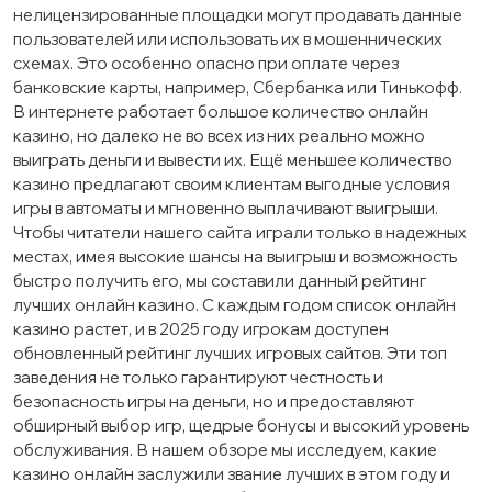
нелицензированные площадки могут продавать данные
пользователей или использовать их в мошеннических
схемах. Это особенно опасно при оплате через
банковские карты, например, Сбербанка или Тинькофф.
В интернете работает большое количество онлайн
казино, но далеко не во всех из них реально можно
выиграть деньги и вывести их. Ещё меньшее количество
казино предлагают своим клиентам выгодные условия
игры в автоматы и мгновенно выплачивают выигрыши.
Чтобы читатели нашего сайта играли только в надежных
местах, имея высокие шансы на выигрыш и возможность
быстро получить его, мы составили данный рейтинг
лучших онлайн казино. С каждым годом список онлайн
казино растет, и в 2025 году игрокам доступен
обновленный рейтинг лучших игровых сайтов. Эти топ
заведения не только гарантируют честность и
безопасность игры на деньги, но и предоставляют
обширный выбор игр, щедрые бонусы и высокий уровень
обслуживания. В нашем обзоре мы исследуем, какие
казино онлайн заслужили звание лучших в этом году и