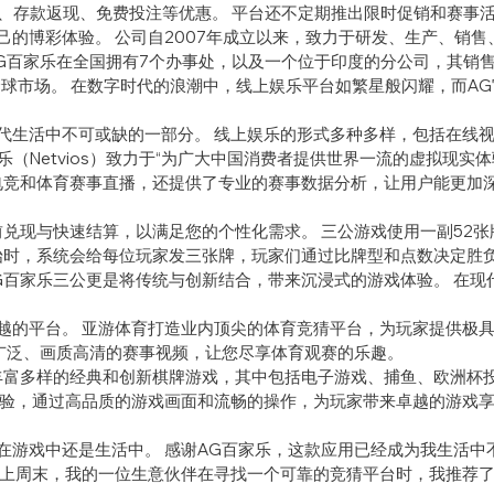
励、存款返现、免费投注等优惠。 平台还不定期推出限时促销和赛事
的博彩体验。 公司自2007年成立以来，致力于研发、生产、销售
AG百家乐在全国拥有7个办事处，以及一个位于印度的分公司，其销
球市场。 在数字时代的浪潮中，线上娱乐平台如繁星般闪耀，而AG
代生活中不可或缺的一部分。 线上娱乐的形式多种多样，包括在线
乐（Netvios）致力于“为广大中国消费者提供世界一流的虚拟现实体
电竞和体育赛事直播，还提供了专业的赛事数据分析，让用户能更加
兑现与快速结算，以满足您的个性化需求。 三公游戏使用一副52张
始时，系统会给每位玩家发三张牌，玩家们通过比牌型和点数决定胜负
G百家乐三公更是将传统与创新结合，带来沉浸式的游戏体验。 在现
越的平台。 亚游体育打造业内顶尖的体育竞猜平台，为玩家提供极
围广泛、画质高清的赛事视频，让您尽享体育观赛的乐趣。
丰富多样的经典和创新棋牌游戏，其中包括电子游戏、捕鱼、欧洲杯
体验，通过高品质的游戏画面和流畅的操作，为玩家带来卓越的游戏享
。
在游戏中还是生活中。 感谢AG百家乐，这款应用已经成为我生活中
 上周末，我的一位生意伙伴在寻找一个可靠的竞猜平台时，我推荐了