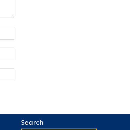
Search