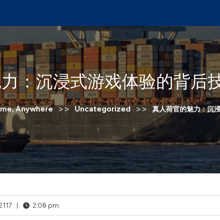
力：沉浸式游戏体验的背后技
>>
>>
ime, Anywhere
Uncategorized
真人荷官的魅力：沉浸
2117
|
2:08 pm