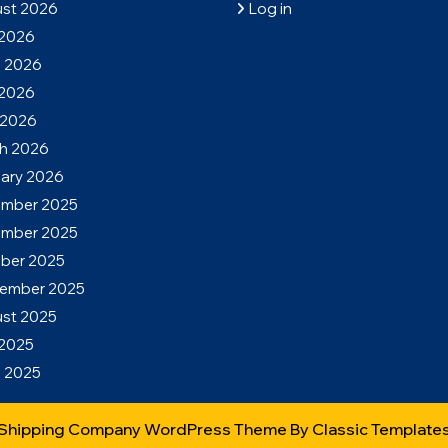
st 2026
Log in
 2026
 2026
2026
l 2026
h 2026
ary 2026
mber 2025
mber 2025
ber 2025
ember 2025
st 2025
 2025
 2025
Shipping Company WordPress Theme
By Classic Template