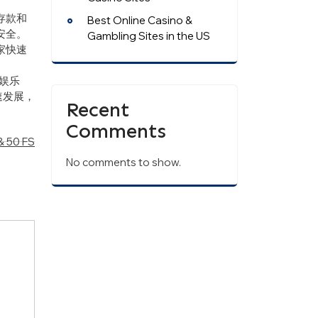
存款和
Best Online Casino &
安全。
Gambling Sites in the US
家快速
娱乐
速发展，
Recent
Comments
& 50 FS
No comments to show.