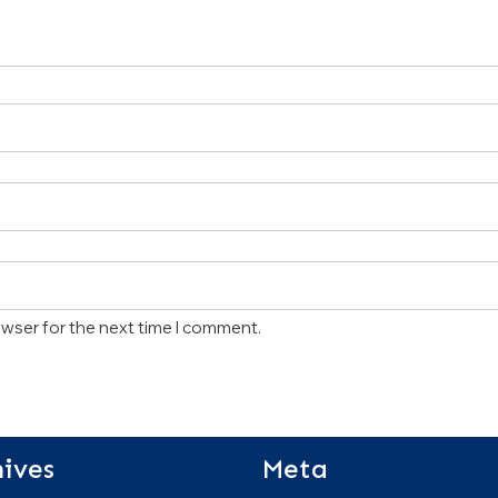
owser for the next time I comment.
ives
Meta