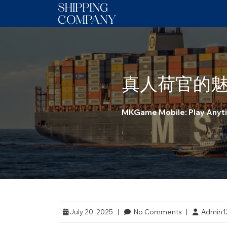
Skip
to
content
真人荷官的魅
MKGame Mobile: Play Anyt
July 20, 2025
|
No Comments
|
Admin1