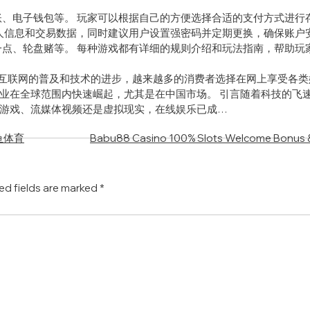
账、电子钱包等。 玩家可以根据自己的方便选择合适的支付方式进行
个人信息和交易数据，同时建议用户设置强密码并定期更换，确保账户
一点、轮盘赌等。 每种游戏都有详细的规则介绍和玩法指南，帮助玩
互联网的普及和技术的进步，越来越多的消费者选择在网上享受各类
产业在全球范围内快速崛起，尤其是在中国市场。 引言随着科技的飞
线游戏、流媒体视频还是虚拟现实，在线娱乐已成…
鱼体育
Babu88 Casino 100% Slots Welcome Bonus 
ed fields are marked
*